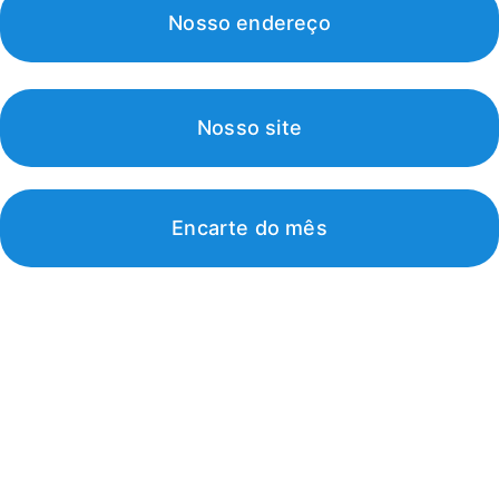
Nosso endereço
Nosso site
Encarte do mês
Av. Portugal, 1700 - Gralha Azul, Fazenda Rio Grande - PR, 83824-109
(41) 98417-9638 | (41)3608-1568   
 Segunda à Sexta: 8h às 18h  Sábado: 08:00 às 13:00